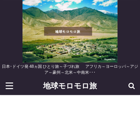
日本･ドイツ発 48ヵ国 ひとり旅～子づれ旅 アフリカ～ヨーロッパ～アジ
ア～豪州～北米～中南米･･･
地球モロモロ旅