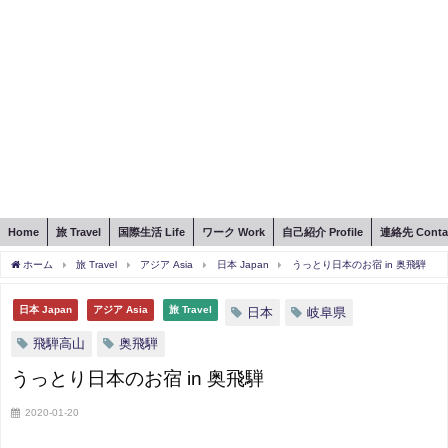
Home
旅 Travel
国際生活 Life
ワーク Work
自己紹介 Profile
連絡先 Conta
ホーム
旅 Travel
アジア Asia
日本 Japan
うっとり日本のお宿 in 奥飛騨
日本 Japan
アジア Asia
旅 Travel
日本
岐阜県
飛騨高山
奥飛騨
うっとり日本のお宿 in 奥飛騨
2020-01-20