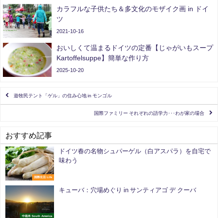
カラフルな子供たち＆多文化のモザイク画 in ドイ
ツ
2021-10-16
おいしくて温まるドイツの定番【じゃがいもスープ
Kartoffelsuppe】簡単な作り方
2025-10-20
遊牧民テント「ゲル」の住み心地 in モンゴル
国際ファミリー それぞれの語学力･･･わが家の場合
おすすめ記事
ドイツ春の名物シュパーゲル（白アスパラ）を自宅で
味わう
国際生活 Life
キューバ：穴場めぐり in サンティアゴ デ クーバ
中南米 South America