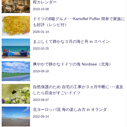
程カレンダー
2019-10-08
ドイツのB級グルメ･･･Kartoffel Puffer 簡単で家族に
も好評（レシピ付）
2026-01-14
まぶしくて静かな３月の海と舟 in スペイン
2022-02-25
爽やかで静かなドイツの海 Nordsee（北海）
2019-09-18
自然保護のため 自宅の工事が３ヵ月中断に･･･違反
したら罰金がすごいドイツ
2023-09-07
北ヨーロッパ流 海の楽しみ方 in オランダ
2022-09-14