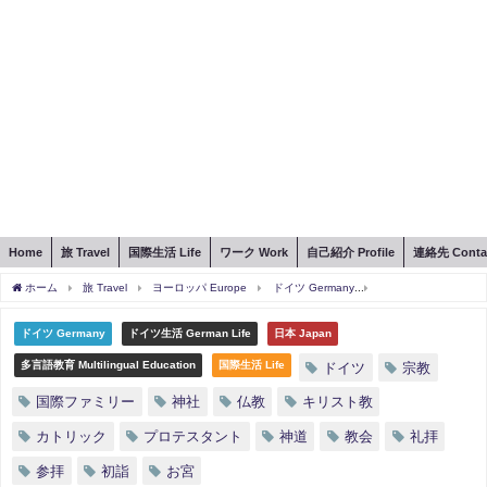
Home
旅 Travel
国際生活 Life
ワーク Work
自己紹介 Profile
連絡先 Conta
ホーム
旅 Travel
ヨーロッパ Europe
ドイツ Germany
同じ家族でも異なる宗教
ドイツ Germany
ドイツ生活 German Life
日本 Japan
多言語教育 Multilingual Education
国際生活 Life
ドイツ
宗教
国際ファミリー
神社
仏教
キリスト教
カトリック
プロテスタント
神道
教会
礼拝
参拝
初詣
お宮