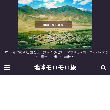
日本･ドイツ発 48ヵ国 ひとり旅～子づれ旅 アフリカ～ヨーロッパ～アジ
ア～豪州～北米～中南米･･･
地球モロモロ旅