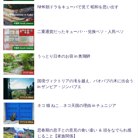
NHK朝ドラをキューバで見て 昭和を思い出す
中南米 South America
二重通貨だったキューバ･･･兌換ペソ・人民ペソ
中南米 South America
うっとり日本のお宿 in 奥飛騨
アジア Asia
国境ヴィクトリアの滝を越え、バオバブの木に出会う
in ザンビア・ジンバブエ
アフリカ Africa
ネコ 猫 ねこ…ネコ天国の理由 in チュニジア
アフリカ Africa
思春期の息子との意見の食い違い ＆ 頭をなでられ感
じること【家族関係】