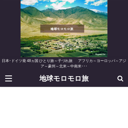
日本･ドイツ発 48ヵ国 ひとり旅～子づれ旅 アフリカ～ヨーロッパ～アジ
ア～豪州～北米～中南米･･･
地球モロモロ旅