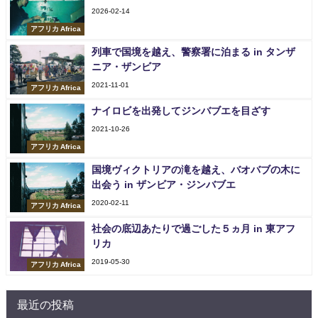
2026-02-14
アフリカ Africa
列車で国境を越え、警察署に泊まる in タンザ
ニア・ザンビア
2021-11-01
アフリカ Africa
ナイロビを出発してジンバブエを目ざす
2021-10-26
アフリカ Africa
国境ヴィクトリアの滝を越え、バオバブの木に
出会う in ザンビア・ジンバブエ
2020-02-11
アフリカ Africa
社会の底辺あたりで過ごした５ヵ月 in 東アフ
リカ
2019-05-30
アフリカ Africa
最近の投稿