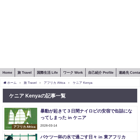
Home
旅 Travel
国際生活 Life
ワーク Work
自己紹介 Profile
連絡先 Conta
ホーム
旅 Travel
アフリカ Africa
ケニア Kenya
ケニア Kenyaの記事一覧
暴動が起きて３日間ナイロビの安宿で缶詰にな
ってしまった in ケニア
2026-03-14
アフリカ Africa
バケツ一杯の水で過ごす日々 in 東アフリカ