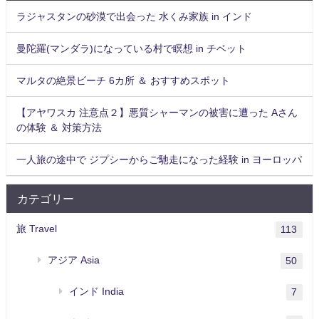
ラジャスタンの砂漠で出会った 水くみ家族 in インド
曼陀羅(マンダラ)になっている村で瞑想 in チベット
マルタの絶景ビーチ 6カ所 ＆ おすすめスポット
【アヤワスカ 注意点２】悪質シャーマンの被害に遭った Aさん
の体験 ＆ 対策方法
一人旅の途中で ジプシーからご馳走になった経験 in ヨーロッパ
カテゴリー
旅 Travel
113
アジア Asia
50
インド India
7