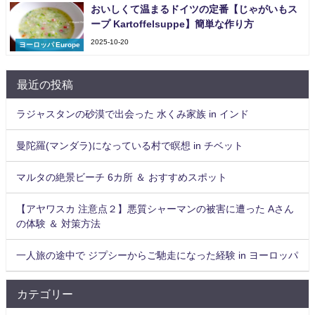
おいしくて温まるドイツの定番【じゃがいもス
ープ Kartoffelsuppe】簡単な作り方
2025-10-20
ヨーロッパ Europe
最近の投稿
ラジャスタンの砂漠で出会った 水くみ家族 in インド
曼陀羅(マンダラ)になっている村で瞑想 in チベット
マルタの絶景ビーチ 6カ所 ＆ おすすめスポット
【アヤワスカ 注意点２】悪質シャーマンの被害に遭った Aさん
の体験 ＆ 対策方法
一人旅の途中で ジプシーからご馳走になった経験 in ヨーロッパ
カテゴリー