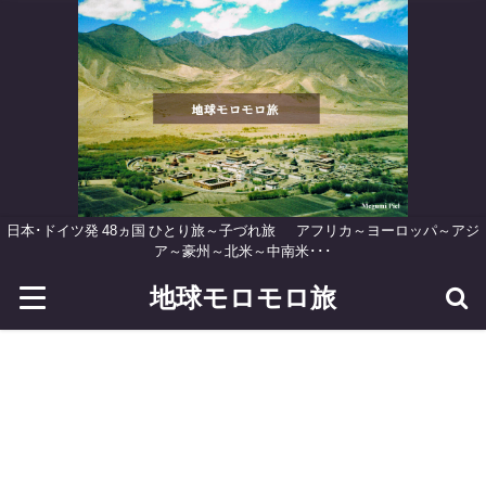
日本･ドイツ発 48ヵ国 ひとり旅～子づれ旅 アフリカ～ヨーロッパ～アジ
ア～豪州～北米～中南米･･･
地球モロモロ旅