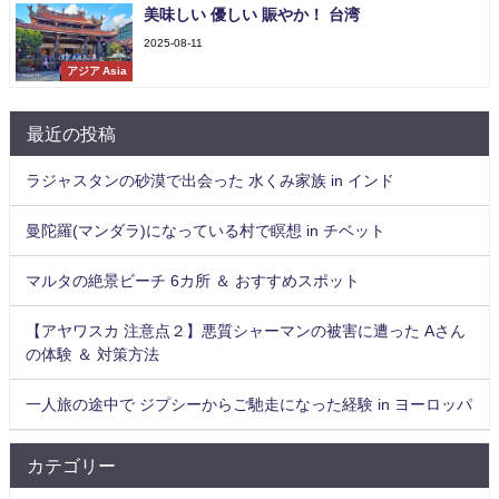
美味しい 優しい 賑やか！ 台湾
2025-08-11
アジア Asia
最近の投稿
ラジャスタンの砂漠で出会った 水くみ家族 in インド
曼陀羅(マンダラ)になっている村で瞑想 in チベット
マルタの絶景ビーチ 6カ所 ＆ おすすめスポット
【アヤワスカ 注意点２】悪質シャーマンの被害に遭った Aさん
の体験 ＆ 対策方法
一人旅の途中で ジプシーからご馳走になった経験 in ヨーロッパ
カテゴリー