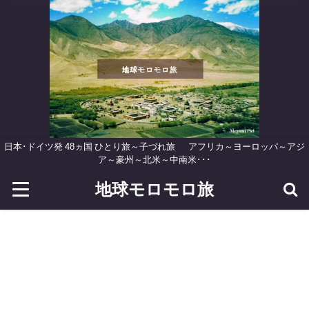
日本･ドイツ発 48ヵ国 ひとり旅～子づれ旅 アフリカ～ヨーロッパ～アジ
ア～豪州～北米～中南米･･･
地球モロモロ旅