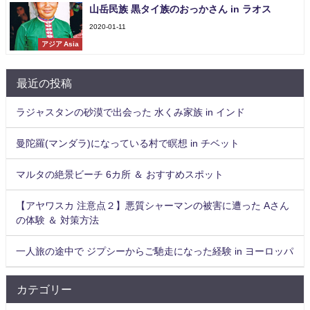
山岳民族 黒タイ族のおっかさん in ラオス
2020-01-11
アジア Asia
最近の投稿
ラジャスタンの砂漠で出会った 水くみ家族 in インド
曼陀羅(マンダラ)になっている村で瞑想 in チベット
マルタの絶景ビーチ 6カ所 ＆ おすすめスポット
【アヤワスカ 注意点２】悪質シャーマンの被害に遭った Aさん
の体験 ＆ 対策方法
一人旅の途中で ジプシーからご馳走になった経験 in ヨーロッパ
カテゴリー