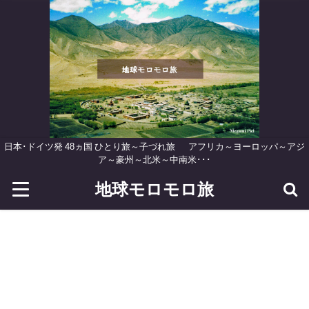
日本･ドイツ発 48ヵ国 ひとり旅～子づれ旅 アフリカ～ヨーロッパ～アジ
ア～豪州～北米～中南米･･･
地球モロモロ旅